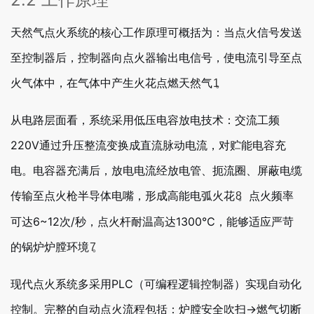
天然气点火系统的核心工作原理可概括为：当点火信号发送
至控制器后，控制器向点火器输出电信号，使电流引导至点
火气体中，在气体中产生火花点燃天然气
。
1
从电路层面看，系统采用低压电容放电技术：交流工频
220V通过升压整流变换成直流脉动电流，对贮能电容充
电。电容器充满后，放电电流经放电管、扼流圈、屏蔽电缆
传输至点火枪半导体电嘴，形成高能电弧火花
。点火频率
8
可达6~12次/秒，点火杆耐温高达1300℃，能够适应严苛
的锅炉炉膛环境
。
7
现代点火系统多采用PLC（可编程逻辑控制器）实现自动化
控制。完整的自动点火流程包括：炉膛安全吹扫→燃气切断