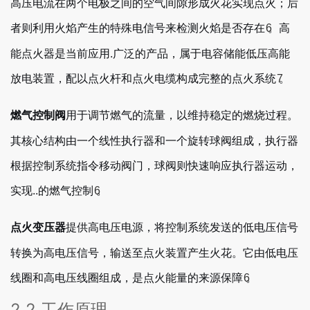
高压电流在两个电极之间的空气间隙形成火花实现点火；后
者则利用火焰产生的特殊电信号来检测火焰是否存在
。高
6
能点火器是当前应用.广泛的产品，属于电容储能低压高能
放电装置，配以点火杆和点火电缆构成完整的点火系统
。
7
用于调节燃气的流量，以维持稳定的燃烧过程。
燃气控制阀
其核心结构由一个线性执行器和一个旋转球阀组成，执行器
根据控制系统指令移动阀门，球阀则快速响应执行器运动，
实现..的燃气控制
。
6
提供高电压电源，将控制系统发送的低电压信号
点火变压器
转换为高电压信号，输送至点火装置产生火花。它由低电压
线圈和高电压线圈组成，是点火能量的来源保障
。
6
2.2 工作原理