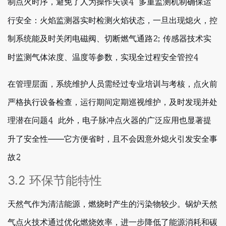
制点火时序，避免了人为操作失误
。多重监测机制确保运
4
行安全：火焰监测器实时检测火焰状态，一旦出现熄火，控
制系统能及时关闭电磁阀、切断燃气通路
；传感器技术实
2
时监测气体浓度、温度等参数，实现全过程安全管控
。
4
在管理层面，系统维护人员需经过专业培训与考核，点火前
严格执行设备检查，运行期间定期巡视维护，及时发现并处
理潜在问题
。此外，电子脉冲点火器的广泛应用也显著提
4
升了安全性——它方便省时，且不会因意外熄火引发安全事
故
。
2
3.2 环保节能特性
天然气作为清洁能源，燃烧时产生的污染物较少。锅炉天然
气点火技术通过优化燃烧效率，进一步降低了能源消耗和碳