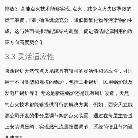
排放
。高能点火技术能够实现..点火，减少点火失败导致的
3
燃气浪费，同时确保燃烧充分，降低氮氧化物等污染物的生
成。这与陕西省推动能源结构调整、促进清洁能源利用的政
策方向高度契合
。
3
3.3 灵活适应性
陕西锅炉天然气点火系统具有较强的灵活性和适应性，可适
用于不同类型和规模的锅炉，包括工业锅炉、民用锅炉以及
发电厂锅炉等
。无论是新建锅炉还是现有锅炉改造，天然
3
气点火技术都能够提供可行的解决方案。例如，西安天立能
源公司开发的带分层调节阀的点火装置，通过在每层主管道
上安装调压阀，实现燃气流量按层调节，系统简便且节约设
备成本
。
9